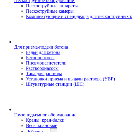
Пескоструйное оборудование
Пескоструйные аппараты
Пескоструйные камеры
Комплектующие и спецодежда для пескоструйных р
Для приема-подачи бетона
Бадьи для бетона
Бетононасосы
Пневмонагнетатели
Растворонасосы
Тара для раствора
Установки приема и выдачи раствора (УВР)
Штукатурные станции (ШС)
Грузоподъемное оборудование
Краны, кран-балки
Весы крановые
Лебедки