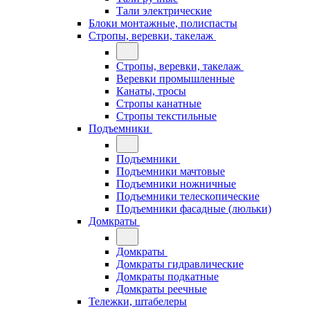
Тали электрические
Блоки монтажные, полиспасты
Стропы, веревки, такелаж
Стропы, веревки, такелаж
Веревки промышленные
Канаты, тросы
Стропы канатные
Стропы текстильные
Подъемники
Подъемники
Подъемники мачтовые
Подъемники ножничные
Подъемники телескопические
Подъемники фасадные (люльки)
Домкраты
Домкраты
Домкраты гидравлические
Домкраты подкатные
Домкраты реечные
Тележки, штабелеры