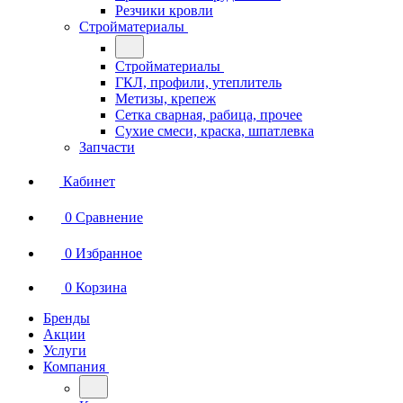
Резчики кровли
Стройматериалы
Стройматериалы
ГКЛ, профили, утеплитель
Метизы, крепеж
Сетка сварная, рабица, прочее
Сухие смеси, краска, шпатлевка
Запчасти
Кабинет
0
Сравнение
0
Избранное
0
Корзина
Бренды
Акции
Услуги
Компания