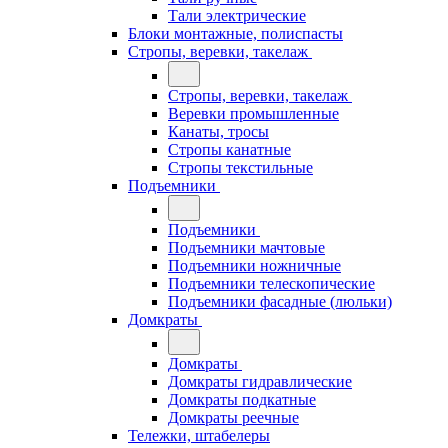
Тали электрические
Блоки монтажные, полиспасты
Стропы, веревки, такелаж
Стропы, веревки, такелаж
Веревки промышленные
Канаты, тросы
Стропы канатные
Стропы текстильные
Подъемники
Подъемники
Подъемники мачтовые
Подъемники ножничные
Подъемники телескопические
Подъемники фасадные (люльки)
Домкраты
Домкраты
Домкраты гидравлические
Домкраты подкатные
Домкраты реечные
Тележки, штабелеры