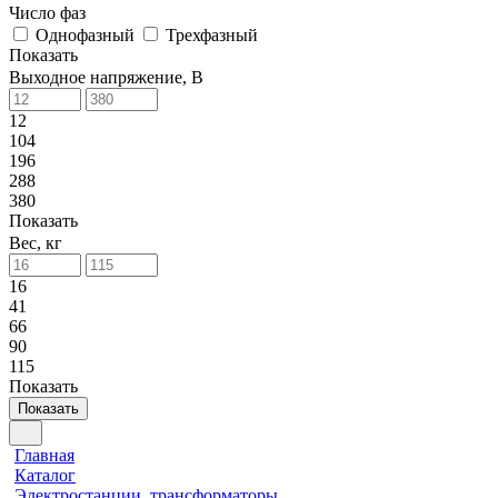
Число фаз
Однофазный
Трехфазный
Показать
Выходное напряжение, В
12
104
196
288
380
Показать
Вес, кг
16
41
66
90
115
Показать
Показать
Главная
Каталог
Электростанции, трансформаторы