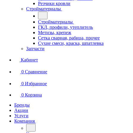
Резчики кровли
Стройматериалы
Стройматериалы
ГКЛ, профили, утеплитель
Метизы, крепеж
Сетка сварная, рабица, прочее
Сухие смеси, краска, шпатлевка
Запчасти
Кабинет
0
Сравнение
0
Избранное
0
Корзина
Бренды
Акции
Услуги
Компания