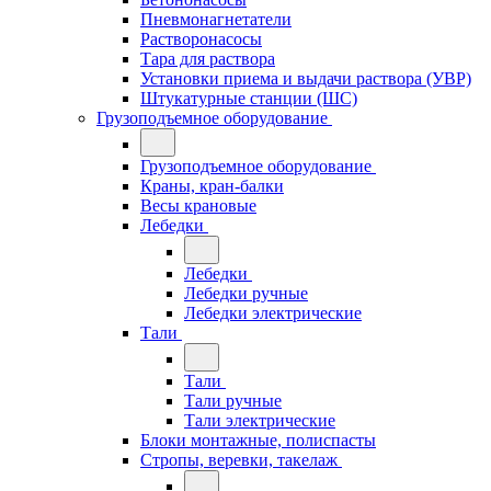
Пневмонагнетатели
Растворонасосы
Тара для раствора
Установки приема и выдачи раствора (УВР)
Штукатурные станции (ШС)
Грузоподъемное оборудование
Грузоподъемное оборудование
Краны, кран-балки
Весы крановые
Лебедки
Лебедки
Лебедки ручные
Лебедки электрические
Тали
Тали
Тали ручные
Тали электрические
Блоки монтажные, полиспасты
Стропы, веревки, такелаж