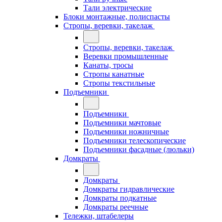
Тали электрические
Блоки монтажные, полиспасты
Стропы, веревки, такелаж
Стропы, веревки, такелаж
Веревки промышленные
Канаты, тросы
Стропы канатные
Стропы текстильные
Подъемники
Подъемники
Подъемники мачтовые
Подъемники ножничные
Подъемники телескопические
Подъемники фасадные (люльки)
Домкраты
Домкраты
Домкраты гидравлические
Домкраты подкатные
Домкраты реечные
Тележки, штабелеры