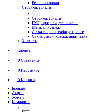
Резчики кровли
Стройматериалы
Стройматериалы
ГКЛ, профили, утеплитель
Метизы, крепеж
Сетка сварная, рабица, прочее
Сухие смеси, краска, шпатлевка
Запчасти
Кабинет
0
Сравнение
0
Избранное
0
Корзина
Бренды
Акции
Услуги
Компания