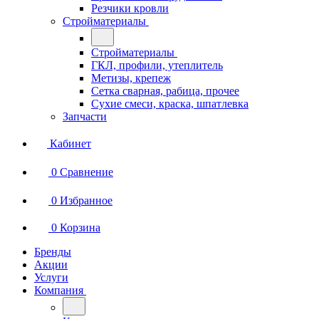
Резчики кровли
Стройматериалы
Стройматериалы
ГКЛ, профили, утеплитель
Метизы, крепеж
Сетка сварная, рабица, прочее
Сухие смеси, краска, шпатлевка
Запчасти
Кабинет
0
Сравнение
0
Избранное
0
Корзина
Бренды
Акции
Услуги
Компания