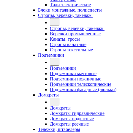
Тали электрические
Блоки монтажные, полиспасты
Стропы, веревки, такелаж
Стропы, веревки, такелаж
Веревки промышленные
Канаты, тросы
Стропы канатные
Стропы текстильные
Подъемники
Подъемники
Подъемники мачтовые
Подъемники ножничные
Подъемники телескопические
Подъемники фасадные (люльки)
Домкраты
Домкраты
Домкраты гидравлические
Домкраты подкатные
Домкраты реечные
Тележки, штабелеры