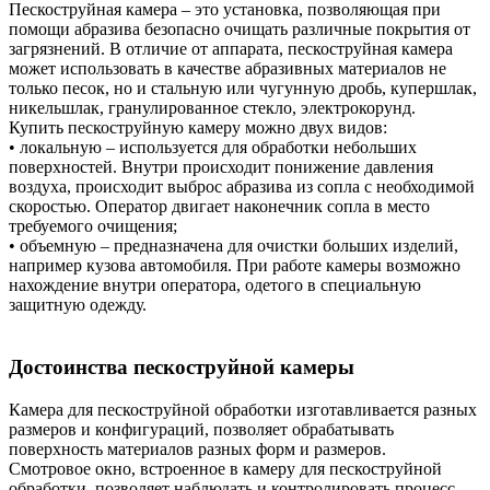
Пескоструйная камера – это установка, позволяющая при
помощи абразива безопасно очищать различные покрытия от
загрязнений. В отличие от аппарата, пескоструйная камера
может использовать в качестве абразивных материалов не
только песок, но и стальную или чугунную дробь, купершлак,
никельшлак, гранулированное стекло, электрокорунд.
Купить пескоструйную камеру можно двух видов:
• локальную – используется для обработки небольших
поверхностей. Внутри происходит понижение давления
воздуха, происходит выброс абразива из сопла с необходимой
скоростью. Оператор двигает наконечник сопла в место
требуемого очищения;
• объемную – предназначена для очистки больших изделий,
например кузова автомобиля. При работе камеры возможно
нахождение внутри оператора, одетого в специальную
защитную одежду.
Достоинства пескоструйной камеры
Камера для пескоструйной обработки изготавливается разных
размеров и конфигураций, позволяет обрабатывать
поверхность материалов разных форм и размеров.
Смотровое окно, встроенное в камеру для пескоструйной
обработки, позволяет наблюдать и контролировать процесс