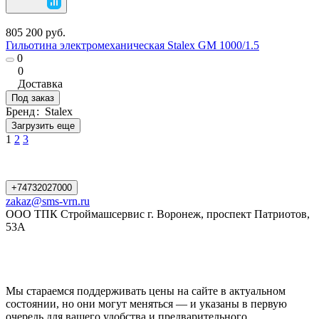
805 200 руб.
Гильотина электромеханическая Stalex GM 1000/1.5
0
0
Доставка
Под заказ
Бренд
:
Stalex
Загрузить еще
1
2
3
+74732027000
zakaz@sms-vrn.ru
ООО ТПК Строймашсервис г. Воронеж, проспект Патриотов,
53А
Мы стараемся поддерживать цены на сайте в актуальном
состоянии, но они могут меняться — и указаны в первую
очередь для вашего удобства и предварительного