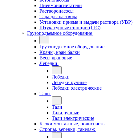
Пневмонагнетатели
Растворонасосы
Тара для раствора
Установки приема и выдачи раствора (УВР)
Штукатурные станции (ШС)
Грузоподъемное оборудование
Грузоподъемное оборудование
Краны, кран-балки
Весы крановые
Лебедки
Лебедки
Лебедки ручные
Лебедки электрические
Тали
Тали
Тали ручные
Тали электрические
Блоки монтажные, полиспасты
Стропы, веревки, такелаж