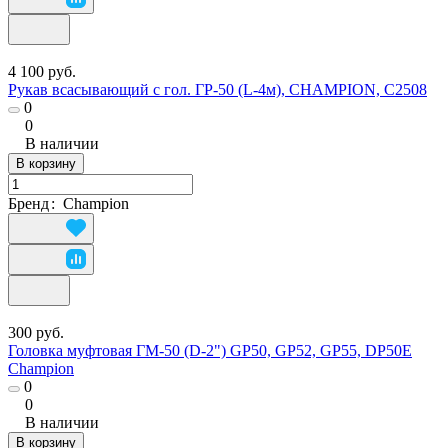
4 100 руб.
Рукав всасывающий с гол. ГР-50 (L-4м), CHAMPION, C2508
0
0
В наличии
В корзину
Бренд
:
Champion
300 руб.
Головка муфтовая ГМ-50 (D-2") GP50, GP52, GP55, DP50E
Champion
0
0
В наличии
В корзину