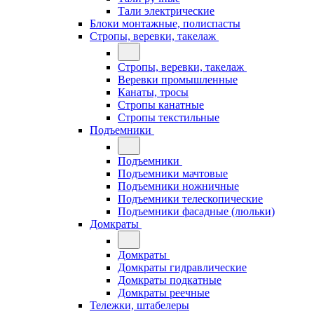
Тали электрические
Блоки монтажные, полиспасты
Стропы, веревки, такелаж
Стропы, веревки, такелаж
Веревки промышленные
Канаты, тросы
Стропы канатные
Стропы текстильные
Подъемники
Подъемники
Подъемники мачтовые
Подъемники ножничные
Подъемники телескопические
Подъемники фасадные (люльки)
Домкраты
Домкраты
Домкраты гидравлические
Домкраты подкатные
Домкраты реечные
Тележки, штабелеры