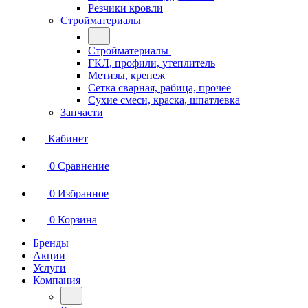
Резчики кровли
Стройматериалы
Стройматериалы
ГКЛ, профили, утеплитель
Метизы, крепеж
Сетка сварная, рабица, прочее
Сухие смеси, краска, шпатлевка
Запчасти
Кабинет
0
Сравнение
0
Избранное
0
Корзина
Бренды
Акции
Услуги
Компания