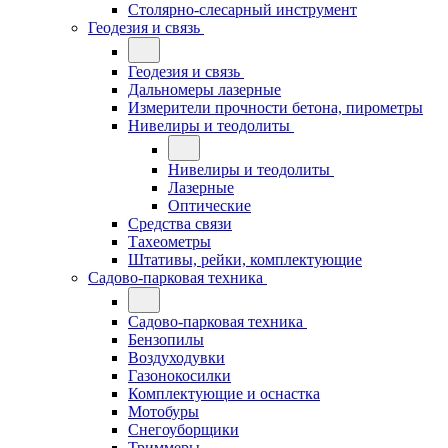
Столярно-слесарный инструмент
Геодезия и связь
Геодезия и связь
Дальномеры лазерные
Измерители прочности бетона, пирометры
Нивелиры и теодолиты
Нивелиры и теодолиты
Лазерные
Оптические
Средства связи
Тахеометры
Штативы, рейки, комплектующие
Садово-парковая техника
Садово-парковая техника
Бензопилы
Воздуходувки
Газонокосилки
Комплектующие и оснастка
Мотобуры
Снегоуборщики
Триммеры