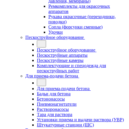
давления, мембраны)
Ремкомплекты для окрасочных
аппаратов
Рукава окрасочные (переходники,
поводки)
Сопла (форсунки сменные)
Удочки
Пескоструйное оборудование
Пескоструйное оборудование
Пескоструйные аппараты
Пескоструйные камеры
Комплектующие и спецодежда для
пескоструйных работ
Для приема-подачи бетона
Для приема-подачи бетона
Бадьи для бетона
Бетононасосы
Пневмонагнетатели
Растворонасосы
Тара для раствора
Установки приема и выдачи раствора (УВР)
Штукатурные станции (ШС)